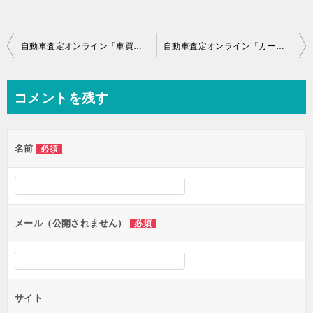
投
自動車査定オンライン「車買取EX」の一括見積もり紹介！
自動車査定オンライン「カーセンサーnet」一括見積もり紹介！
稿
ナ
コメントを残す
ビ
ゲ
名前
必須
ー
シ
ョ
ン
メール（公開されません）
必須
サイト