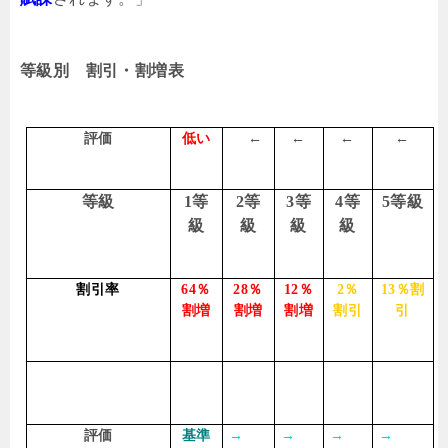
等級別 割引・割増表
評価
低い
←
←
←
←
等級
1
等
2
等
3
等
4
等
5
等級
級
級
級
級
割引率
64
％
28
％
12
％
2
％
13
％割
割増
割増
割増
割引
引
評価
基準
→
→
→
→