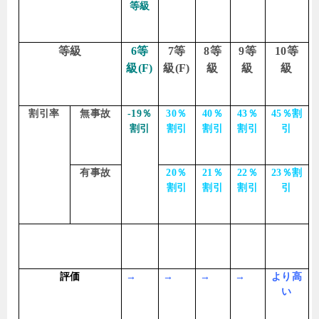
等級
等級
6
等
7
等
8
等
9
等
10
等
級
(F)
級
(F)
級
級
級
割引率
無事故
-19
％
30
％
40
％
43
％
45
％割
割引
割引
割引
割引
引
有事故
20
％
21
％
22
％
23
％割
割引
割引
割引
引
評価
→
→
→
→
より高
い