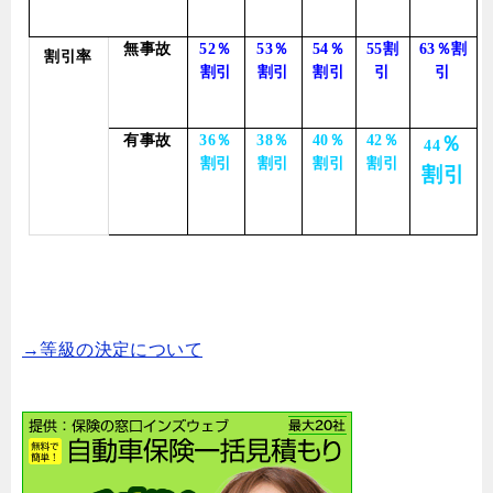
無事故
52
％
53
％
54
％
55
割
63
％割
割引率
割引
割引
割引
引
引
有事故
36
％
38
％
40
％
42
％
％
44
割引
割引
割引
割引
割引
→等級の決定について