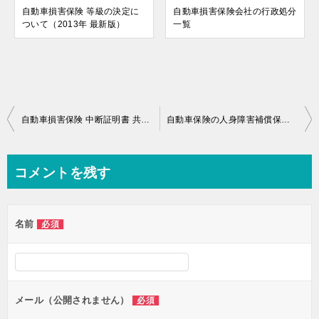
自動車損害保険 等級の決定に
自動車損害保険会社の行政処分
ついて（2013年 最新版）
一覧
投
自動車損害保険 中断証明書 共有している会社一覧
自動車保険の人身障害補償保険について
稿
ナ
コメントを残す
ビ
ゲ
名前
必須
ー
シ
ョ
ン
メール（公開されません）
必須