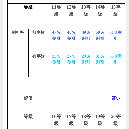
等級
11
等
12
等
13
等
14
等
15
等
級
級
級
級
級
割引率
無事故
47
％
48
％
49
％
50
％
51
％割
割引
割引
割引
割引
引
有事故
25
％
27
％
29
％
31
％
33
％割
割引
割引
割引
割引
引
評価
→
→
→
→
高い
等級
16
等
17
等
18
等
19
等
20
等
級
級
級
級
級