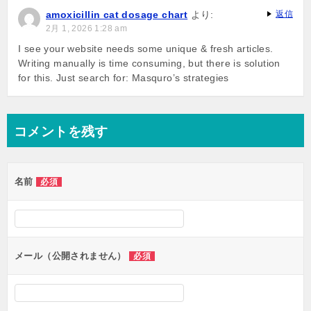
ー
amoxicillin cat dosage chart
より:
返信
シ
2月 1, 2026 1:28 am
ョ
I see your website needs some unique & fresh articles.
Writing manually is time consuming, but there is solution
ン
for this. Just search for: Masquro’s strategies
コメントを残す
名前
必須
メール（公開されません）
必須