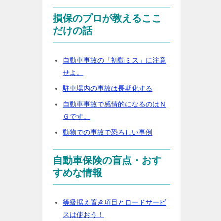
損保のプロが教えるここ
だけの話
自動車事故の「初動ミス」に注意
せよ。
駐車場内の事故は長期化する
自動車事故で感情的になるのはＮ
Ｇです。
動物での事故で恐ろしい事例
自動車保険の盲点・おす
すめな情報
等級据え置き項目とロードサービ
スは使おう！