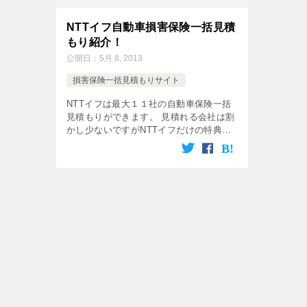
NTTイフ自動車損害保険一括見積
もり紹介！
公開日：
5月 8, 2013
損害保険一括見積もりサイト
NTTイフは最大１１社の自動車保険一括
見積もりができます。 見積れる会社は割
かし少ないですがNTTイフだけの特典が
多くあります。 NTTイフのTOPページは
こちら↓ （NTTイフで一括見積もりでき
る保険会社は？） NTT […]