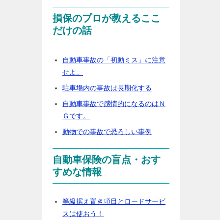
損保のプロが教えるここ
だけの話
自動車事故の「初動ミス」に注意
せよ。
駐車場内の事故は長期化する
自動車事故で感情的になるのはＮ
Ｇです。
動物での事故で恐ろしい事例
自動車保険の盲点・おす
すめな情報
等級据え置き項目とロードサービ
スは使おう！