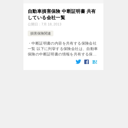
自動車損害保険 中断証明書 共有
している会社一覧
公開日：
7月 18, 2013
損害保険関連
・中断証明書の内容を共有する保険会社
一覧 以下に列挙する保険会社は、自動車
保険の中断証明書の情報を共有する保険
会社になります。 （カッコ内は企業正式
名称） イーデザイン損保（イーデザイン
損害保険株式会社 あいおいニッセイ […]