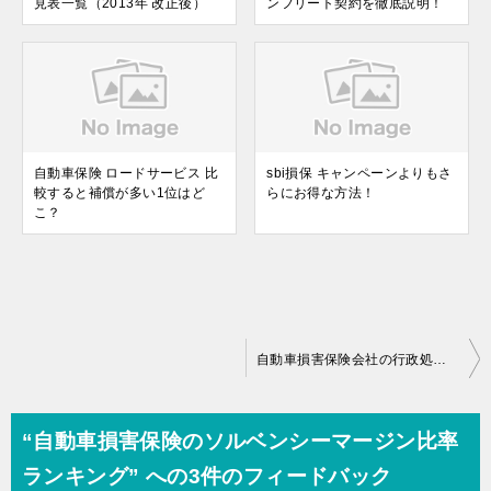
見表一覧（2013年 改正後）
ンフリート契約を徹底説明！
自動車保険 ロードサービス 比
sbi損保 キャンペーンよりもさ
較すると補償が多い1位はど
らにお得な方法！
こ？
投
自動車損害保険会社の行政処分一覧
稿
ナ
“自動車損害保険のソルベンシーマージン比率
ビ
ランキング” への3件のフィードバック